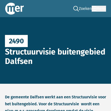
Zoeken
Menu
Ga naar de zoek pag
Commissie mer
2490
Structuurvisie buitengebied
Dalfsen
De gemeente Dalfsen werkt aan een Structuurvisie voor
het buitengebied. Voor de Structuurvisie wordt een
plan-m.e.r.-procedure doorlopen omdat de visie