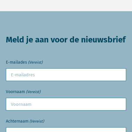
Meld je aan voor de nieuwsbrief
E-mailades
(Vereist)
Voornaam
(Vereist)
Achternaam
(Vereist)