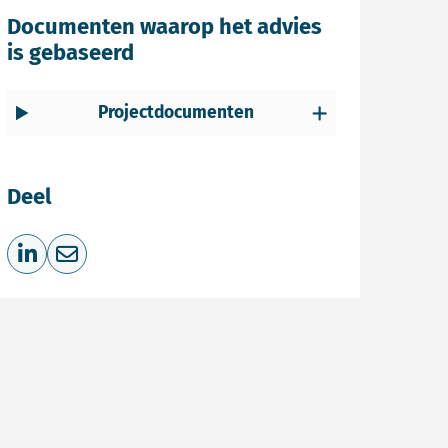
Documenten waarop het advies
is gebaseerd
Projectdocumenten
Deel
Deel op LinkedIn
Deel via e-mail