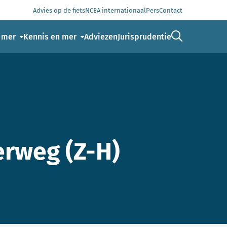
Advies op de fiets
NCEA internationaal
Pers
Contact
Ga naar de 
 mer
Kennis en mer
Adviezen
Jurisprudentie
rweg (Z-H)