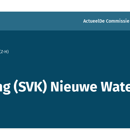
Actueel
De Commissie
(Z-H)
g (SVK) Nieuwe Wate