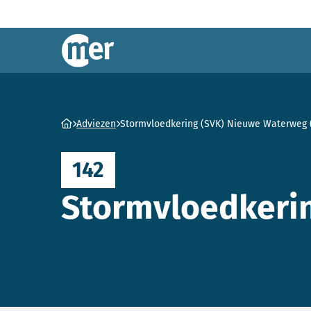
Commissie mer
Ga naar homepage
Adviezen
Stormvloedkering (SVK) Nieuwe Waterweg 
142
Stormvloedkerin