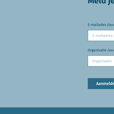
Meld j
E-mailades
(Vere
Organisatie
(Ver
Aanmeld