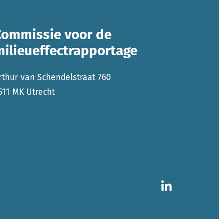
Commissie voor de
milieueffectrapportage
rthur van Schendelstraat 760
511 MK Utrecht
Ga naar 