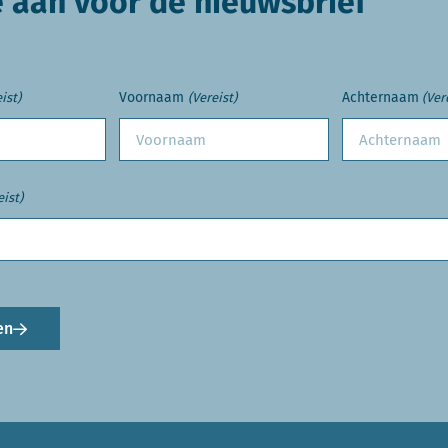
e aan voor de nieuwsbrief
Voornaam
Achternaam
ist)
(Vereist)
(Ver
eist)
en