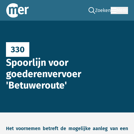
Zoeken
Menu
Ga naar de zoek pag
Commissie mer
330
Spoorlijn voor
goederenvervoer
'Betuweroute'
Het voornemen betreft de mogelijke aanleg van een