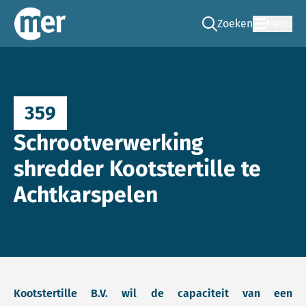
Zoeken
Menu
Ga naar de zoek pag
Commissie mer
359
Schrootverwerking
shredder Kootstertille te
Achtkarspelen
Kootstertille B.V. wil de capaciteit van een