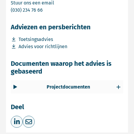
Email Commissie mer
Stuur ons een email
Bel Commissie mer
(030) 234 76 66
Adviezen en persberichten
Download bestand Toetsingsadvies
Toetsingsadvies
Download bestand Advies voor richtlijnen
Advies voor richtlijnen
Documenten waarop het advies is
gebaseerd
Projectdocumenten
Deel
Deel op LinkedIn
Deel via e-mail