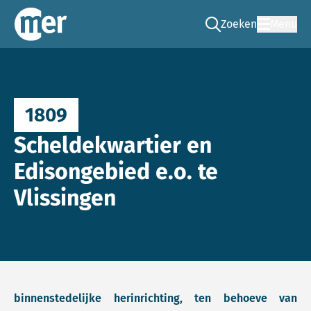
Zoeken
Menu
Ga naar de zoek pag
Commissie mer
1809
Scheldekwartier en
Edisongebied e.o. te
Vlissingen
binnenstedelijke herinrichting, ten behoeve van