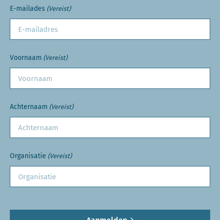
E-mailades
(Vereist)
Voornaam
(Vereist)
Achternaam
(Vereist)
Organisatie
(Vereist)