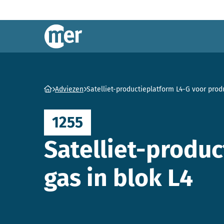
Commissie mer
Ga naar homepage
Adviezen
Satelliet-productieplatform L4-G voor produ
1255
Satelliet-produ
gas in blok L4