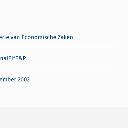
erie van Economische Zaken
inalElfE&P
cember 2002