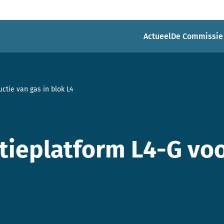
Actueel
De Commissie
ctie van gas in blok L4
ctieplatform L4-G vo