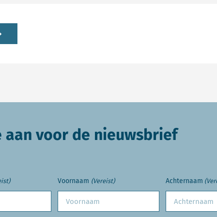
e aan voor de nieuwsbrief
Voornaam
Achternaam
ist)
(Vereist)
(Ver