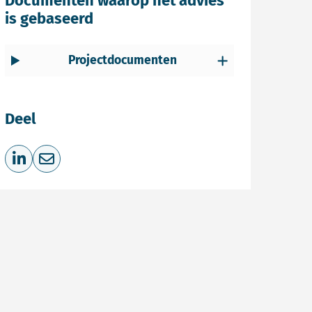
Documenten waarop het advies
is gebaseerd
Projectdocumenten
Deel
Deel op LinkedIn
Deel via e-mail