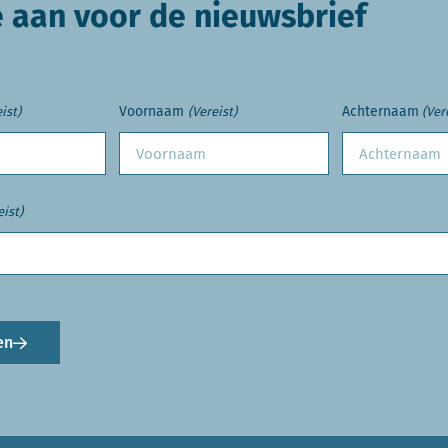
e aan voor de nieuwsbrief
Voornaam
Achternaam
ist)
(Vereist)
(Ver
eist)
en