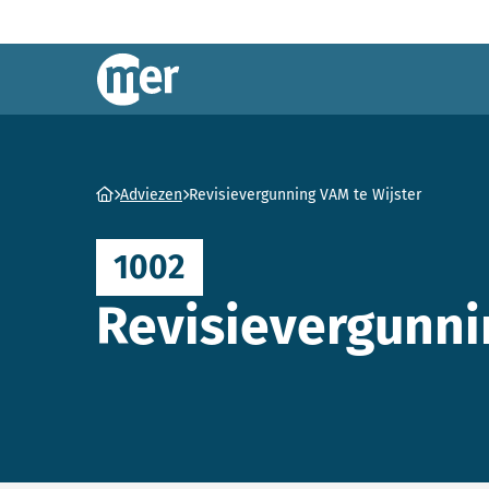
Commissie mer
Ga naar homepage
Adviezen
Revisievergunning VAM te Wijster
1002
Revisievergunni