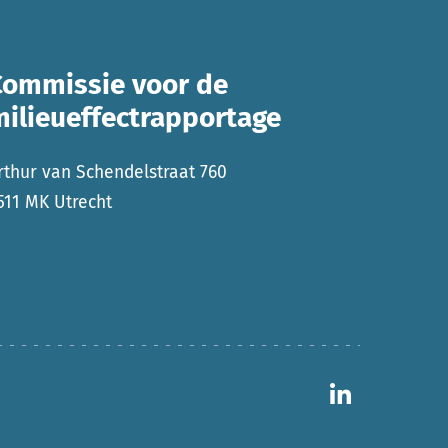
Commissie voor de
milieueffectrapportage
rthur van Schendelstraat 760
511 MK Utrecht
Ga naar 