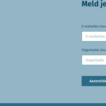
Meld j
E-mailades
(Vere
Organisatie
(Ver
Aanmeld