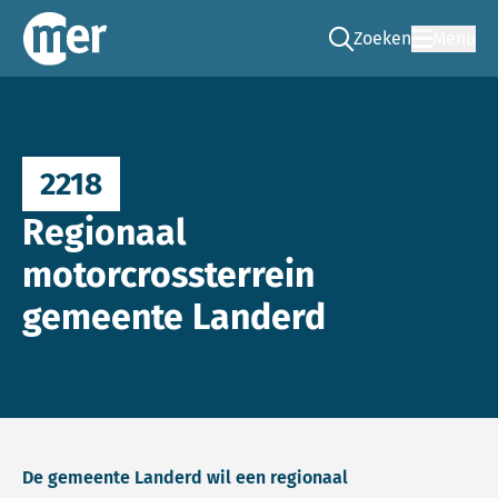
Zoeken
Menu
Ga naar de zoek pag
Commissie mer
2218
Regionaal
motorcrossterrein
gemeente Landerd
De gemeente Landerd wil een regionaal