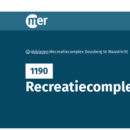
Commissie mer
Ga naar homepage
Adviezen
Recreatiecomplex Dousberg te Maastricht
1190
Recreatiecomple