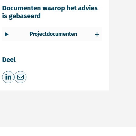
Documenten waarop het advies
is gebaseerd
Projectdocumenten
Deel
Deel op LinkedIn
Deel via e-mail