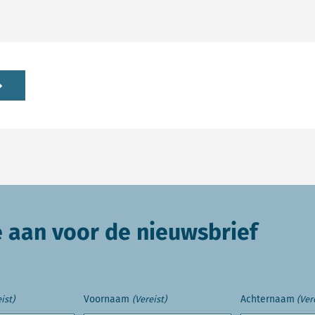
e aan voor de nieuwsbrief
Voornaam
Achternaam
ist)
(Vereist)
(Ver