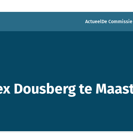
Actueel
De Commissie
x Dousberg te Maast