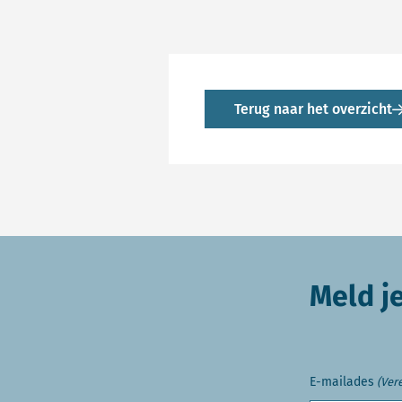
Terug naar het overzicht
Meld j
E-mailades
(Vere