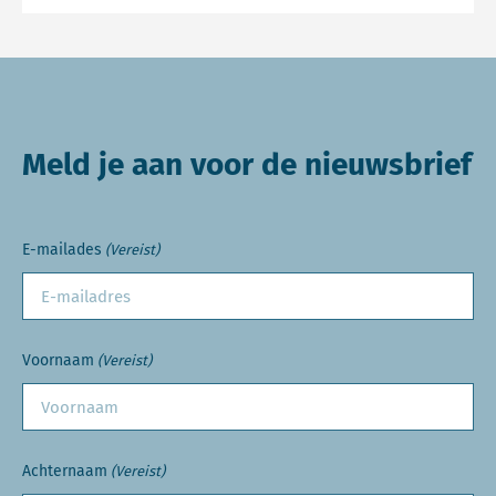
Meld je aan voor de nieuwsbrief
E-mailades
(Vereist)
Voornaam
(Vereist)
Achternaam
(Vereist)