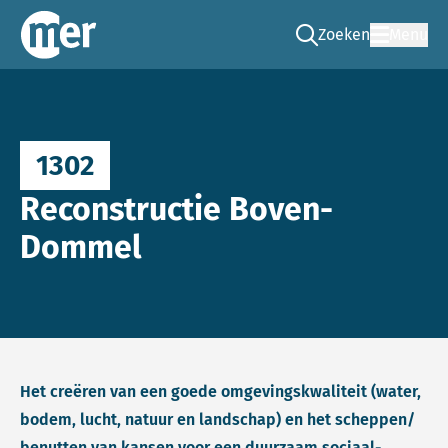
Zoeken
Menu
Ga naar de zoek pag
Commissie mer
1302
Reconstructie Boven-
Dommel
Het creëren van een goede omgevingskwaliteit (water,
bodem, lucht, natuur en landschap) en het scheppen/
benutten van kansen voor een duurzaam sociaal-