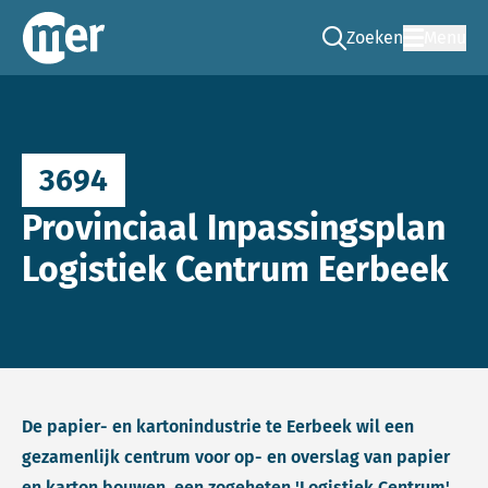
Zoeken
Menu
Ga naar de zoek pag
Commissie mer
3694
Provinciaal Inpassingsplan
Logistiek Centrum Eerbeek
De papier- en kartonindustrie te Eerbeek wil een
gezamenlijk centrum voor op- en overslag van papier
en karton bouwen, een zogeheten 'Logistiek Centrum'.