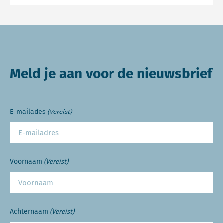
Meld je aan voor de nieuwsbrief
E-mailades
(Vereist)
Voornaam
(Vereist)
Achternaam
(Vereist)