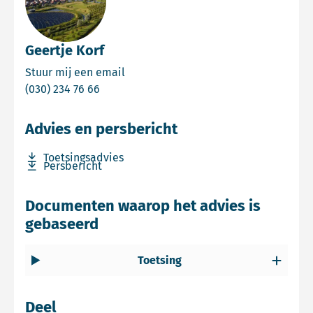
Geertje Korf
Email Geertje Korf
Stuur mij een email
Bel Geertje Korf
(030) 234 76 66
Advies en persbericht
Download bestand Toetsingsadvies
Toetsingsadvies
Download bestand Persbericht
Persbericht
Documenten waarop het advies is
gebaseerd
Toetsing
Deel