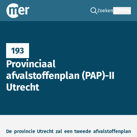
Zoeken
Menu
Ga naar de zoek pag
Commissie mer
193
Provinciaal
afvalstoffenplan (PAP)-II
Utrecht
De provincie Utrecht zal een tweede afvalstoffenplan