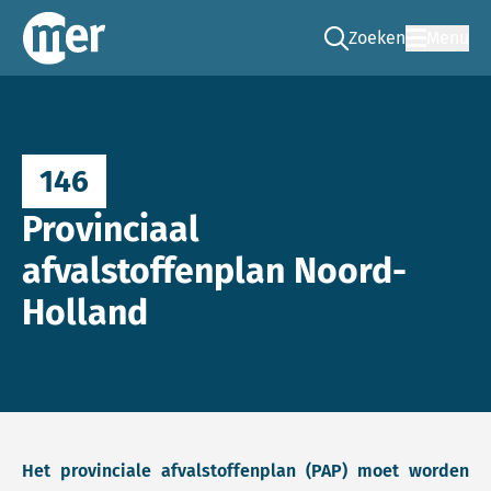
Zoeken
Menu
Ga naar de zoek pag
Commissie mer
146
Provinciaal
afvalstoffenplan Noord-
Holland
Het provinciale afvalstoffenplan (PAP) moet worden