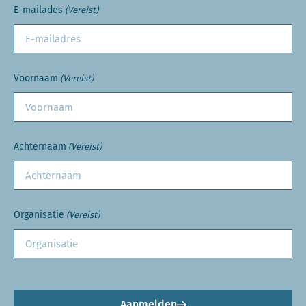
E-mailades
(Vereist)
Voornaam
(Vereist)
Achternaam
(Vereist)
Organisatie
(Vereist)
Aanmelden