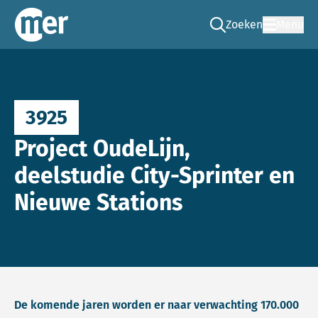
Zoeken
Menu
Ga naar de zoek pag
Commissie mer
3925
Project OudeLijn,
deelstudie City-Sprinter en
Nieuwe Stations
De komende jaren worden er naar verwachting 170.000