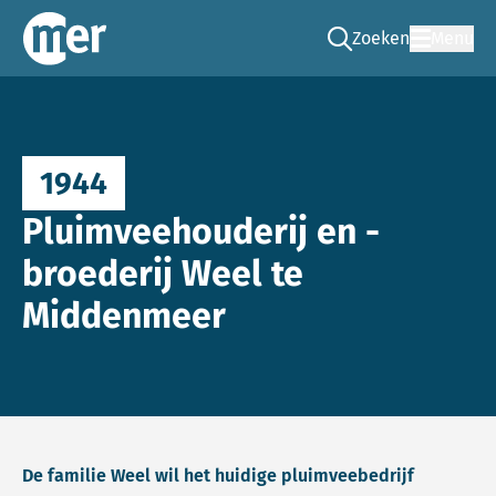
Zoeken
Menu
Ga naar de zoek pag
Commissie mer
1944
Pluimveehouderij en -
broederij Weel te
Middenmeer
De familie Weel wil het huidige pluimveebedrijf