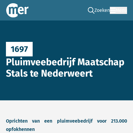
Zoeken
Menu
Ga naar de zoek pag
Commissie mer
1697
Pluimveebedrijf Maatschap
Stals te Nederweert
Oprichten van een pluimveebedrijf voor 213.000
opfokhennen