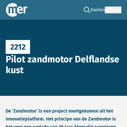
Zoeken
Menu
Ga naar de zoek pag
Commissie mer
2212
Pilot zandmotor Delflandse
kust
De ‘Zandmotor’ is een project voortgekomen uit het
Innovatieplatform. Het principe van de Zandmotor is
het voor een periode van 20 jaar éénmalig suppleren