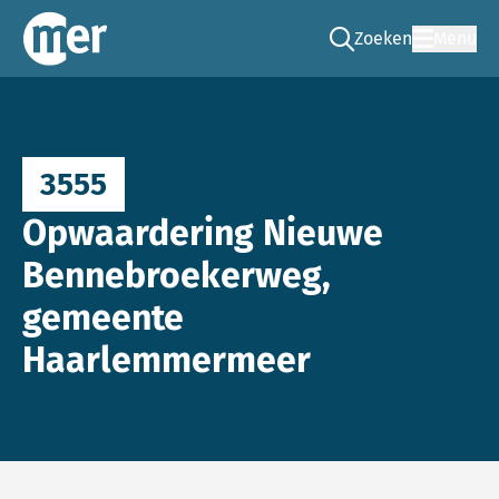
Zoeken
Menu
Ga naar de zoek pag
Commissie mer
3555
Opwaardering Nieuwe
Bennebroekerweg,
gemeente
Haarlemmermeer