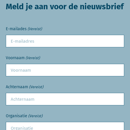
Meld je aan voor de nieuwsbrief
E-mailades
(Vereist)
Voornaam
(Vereist)
Achternaam
(Vereist)
Organisatie
(Vereist)