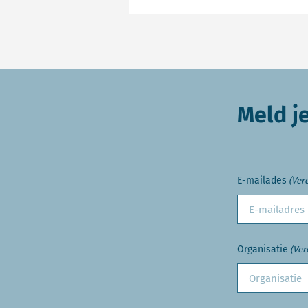
Meld j
E-mailades
(Vere
Organisatie
(Ver