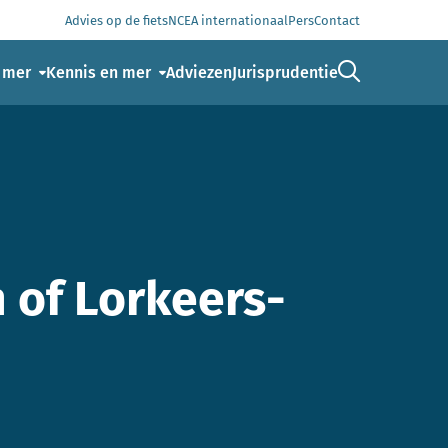
Advies op de fiets
NCEA internationaal
Pers
Contact
Ga naar de 
 mer
Kennis en mer
Adviezen
Jurisprudentie
 of Lorkeers-