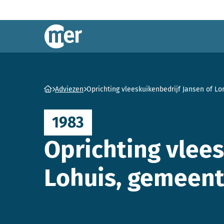
Commissie mer
Ga naar homepage
Adviezen
Oprichting vleeskuikenbedrijf Jansen of L
1983
Oprichting vlees
Lohuis, gemeent