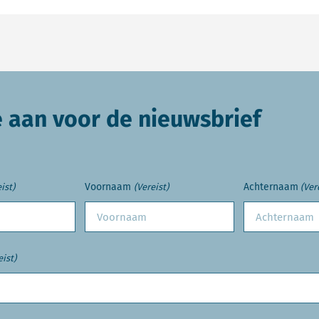
e aan voor de nieuwsbrief
Voornaam
Achternaam
ist)
(Vereist)
(Ver
eist)