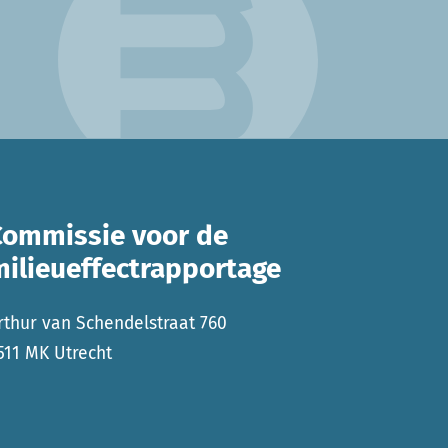
Commissie voor de
milieueffectrapportage
rthur van Schendelstraat 760
511 MK Utrecht