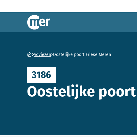
Commissie mer
Ga naar homepage
Adviezen
Oostelijke poort Friese Meren
3186
Oostelijke poort