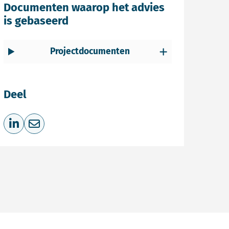
Documenten waarop het advies
is gebaseerd
Projectdocumenten
Deel
Deel op LinkedIn
Deel via e-mail