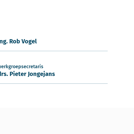
ing. Rob Vogel
werkgroepsecretaris
drs. Pieter Jongejans