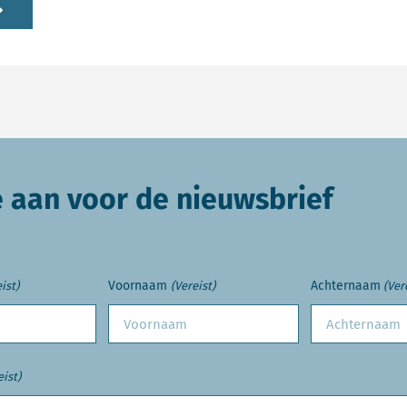
e aan voor de nieuwsbrief
Voornaam
Achternaam
ist)
(Vereist)
(Ver
eist)