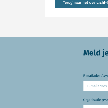
Terug naar het overzicht
Meld j
E-mailades
(Vere
Organisatie
(Ver