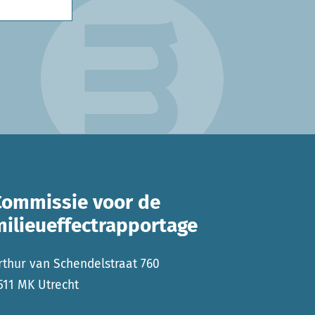
Commissie voor de
milieueffectrapportage
rthur van Schendelstraat 760
511 MK Utrecht