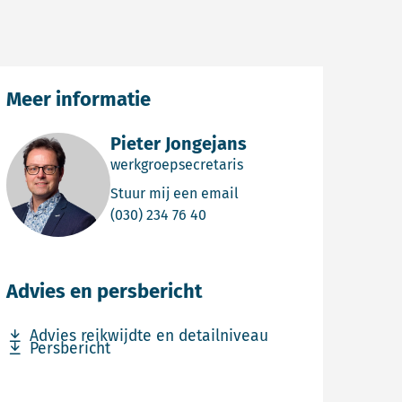
Meer informatie
Pieter Jongejans
werkgroepsecretaris
Email Pieter Jongejans
Stuur mij een email
Bel Pieter Jongejans
(030) 234 76 40
Advies en persbericht
Download bestand Advies reikwijdte en detailniveau
Advies reikwijdte en detailniveau
Download bestand Persbericht
Persbericht