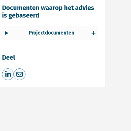
Documenten waarop het advies
is gebaseerd
Projectdocumenten
Deel
Deel op LinkedIn
Deel via e-mail