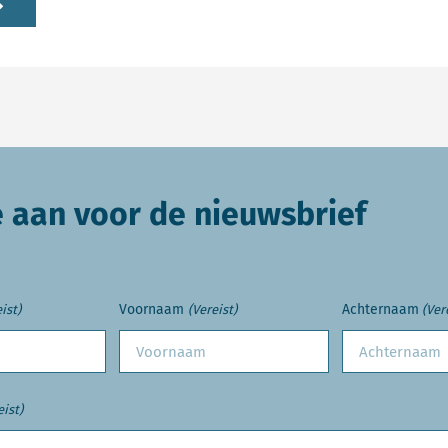
e aan voor de nieuwsbrief
Voornaam
Achternaam
ist)
(Vereist)
(Ver
eist)