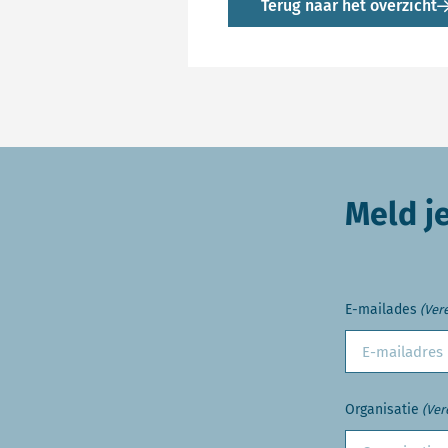
Terug naar het overzicht
Meld j
E-mailades
(Vere
Organisatie
(Ver