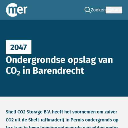
Zoeken
Menu
Ga naar de zoek pag
Commissie mer
2047
Ondergrondse opslag van
CO
in Barendrecht
2
Shell CO2 Storage B.V. heeft het voornemen om zuiver
CO2 uit de Shell-raffinaderij in Pernis ondergronds op
te slaan in twee leeggeproduceerde gasvelden onder