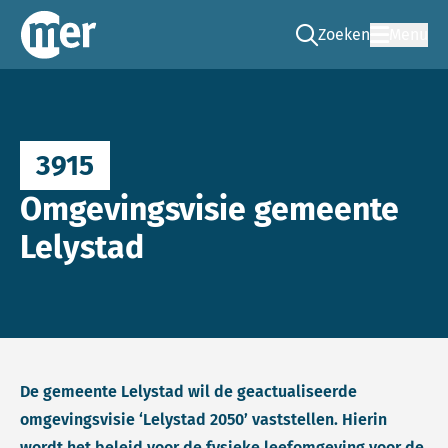
Zoeken
Menu
Ga naar de zoek pag
Commissie mer
3915
Omgevingsvisie gemeente
Lelystad
De gemeente Lelystad wil de geactualiseerde
omgevingsvisie ‘Lelystad 2050’ vaststellen. Hierin
wordt het beleid voor de fysieke leefomgeving voor de