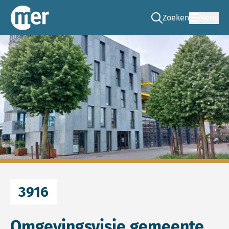
Zoeken
Menu
Ga naar de zoek pag
Commissie mer
3916
Omgevingsvisie gemeente