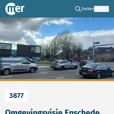
Zoeken
Menu
Ga naar de zoek pag
Commissie mer
3877
Omgevingsvisie Enschede