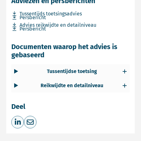
Adviezen en persberichten
Download bestand Tussentijds toetsingsadvies
Tussentijds toetsingsadvies
Download bestand Persbericht
Persbericht
Download bestand Advies reikwijdte en detailniveau
Advies reikwijdte en detailniveau
Download bestand Persbericht
Persbericht
Documenten waarop het advies is
gebaseerd
Tussentijdse toetsing
Reikwijdte en detailniveau
Deel
Deel op LinkedIn
Deel via e-mail