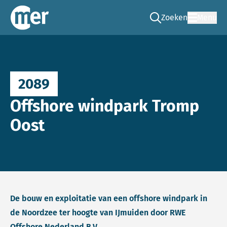
Zoeken
Menu
Ga naar de zoek pag
Commissie mer
2089
Offshore windpark Tromp
Oost
De bouw en exploitatie van een offshore windpark in
de Noordzee ter hoogte van IJmuiden door RWE
Offshore Nederland B.V.