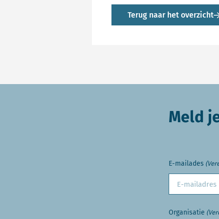
Terug naar het overzicht
Meld j
E-mailades
(Vere
Organisatie
(Ver