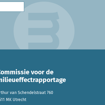
Commissie voor de
milieueffectrapportage
rthur van Schendelstraat 760
511 MK Utrecht