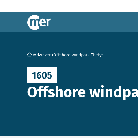
Commissie mer
Ga naar homepage
Adviezen
Offshore windpark Thetys
1605
Offshore windpa