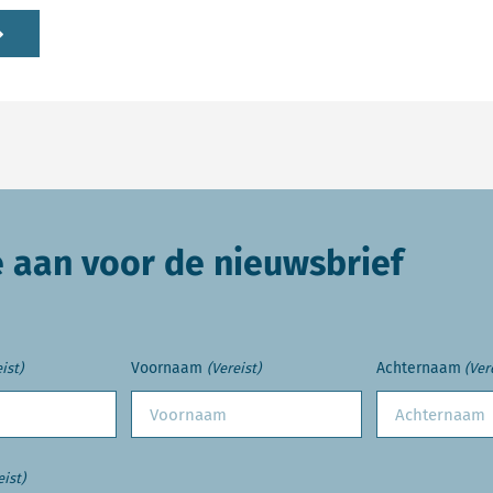
e aan voor de nieuwsbrief
Voornaam
Achternaam
ist)
(Vereist)
(Ver
eist)