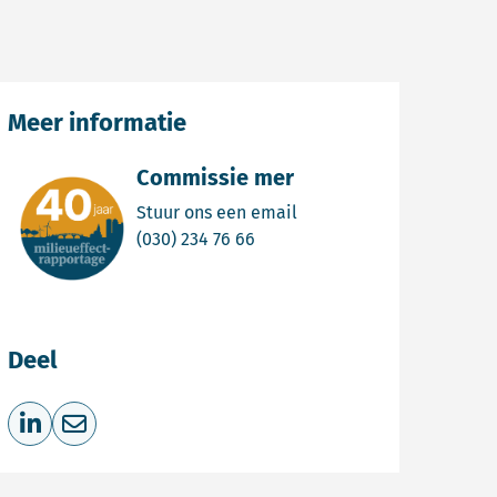
Meer informatie
Commissie mer
Email Commissie mer
Stuur ons een email
Bel Commissie mer
(030) 234 76 66
Deel
Deel op LinkedIn
Deel via e-mail