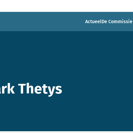
Actueel
De Commissie
rk Thetys