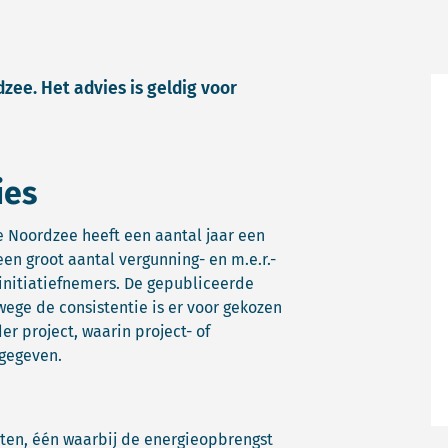
ee. Het advies is geldig voor
ies
 Noordzee heeft een aantal jaar een
en groot aantal vergunning- en m.e.r.-
 initiatiefnemers. De gepubliceerde
ege de consistentie is er voor gekozen
er project, waarin project- of
gegeven.
ten, één waarbij de energieopbrengst