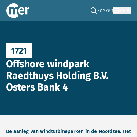
Zoeken
Menu
Ga naar de zoek pag
Commissie mer
1721
Offshore windpark
Raedthuys Holding B.V.
Osters Bank 4
De aanleg van windturbineparken in de Noordzee. Het