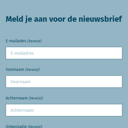
Meld je aan voor de nieuwsbrief
E-mailades
(Vereist)
Voornaam
(Vereist)
Achternaam
(Vereist)
Organisatie
(Vereist)