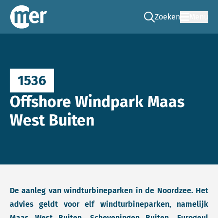
Zoeken
Menu
Ga naar de zoek pag
Commissie mer
1536
Offshore Windpark Maas
West Buiten
De aanleg van windturbineparken in de Noordzee. Het
advies geldt voor elf windturbineparken, namelijk
Maas West Buiten, Scheveningen Buiten, Eurogeul