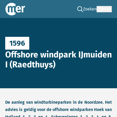
Zoeken
Menu
Ga naar de zoek pag
Commissie mer
1596
Offshore windpark IJmuiden
I (Raedthuys)
De aanleg van windturbineparken in de Noordzee. Het
advies is geldig voor de offshore windparken Hoek van
Holland 1, 2, 3 en 4, Scheveningen 1, 2, 3, 4 en 5,