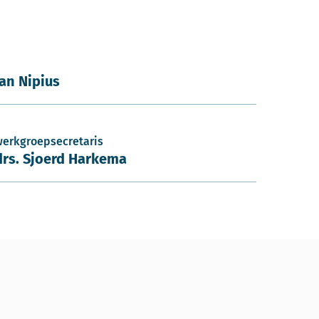
Jan Nipius
werkgroepsecretaris
drs. Sjoerd Harkema