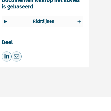
Documenten waarop het advies
is gebaseerd
Richtlijnen
Deel
Deel op LinkedIn
Deel via e-mail