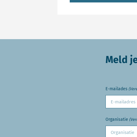
Meld j
E-mailades
(Vere
Organisatie
(Ver