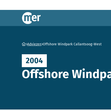
Commissie mer
Ga naar homepage
Adviezen
Offshore Windpark Callantsoog-West
2004
Offshore Windpa