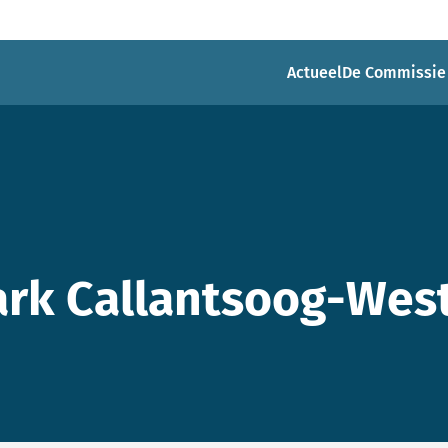
Actueel
De Commissie
rk Callantsoog-Wes