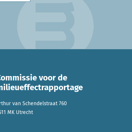
Commissie voor de
milieueffectrapportage
rthur van Schendelstraat 760
511 MK Utrecht