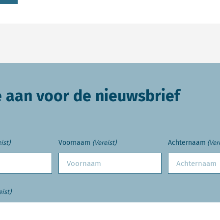
e aan voor de nieuwsbrief
Voornaam
Achternaam
ist)
(Vereist)
(Ver
eist)