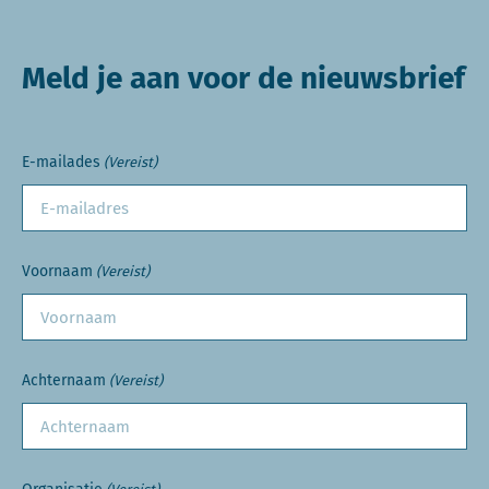
Meld je aan voor de nieuwsbrief
E-mailades
(Vereist)
Voornaam
(Vereist)
Achternaam
(Vereist)