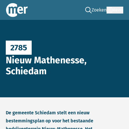
Zoeken
Menu
Ga naar de zoek pag
Commissie mer
2785
Nieuw Mathenesse,
Schiedam
De gemeente Schiedam stelt een nieuw
bestemmingsplan op voor het bestaande
bedrijventerrein Nieuw-Mathenesse. Het