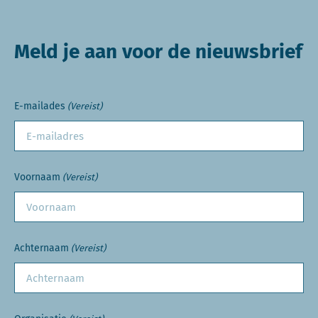
Meld je aan voor de nieuwsbrief
E-mailades
(Vereist)
Voornaam
(Vereist)
Achternaam
(Vereist)