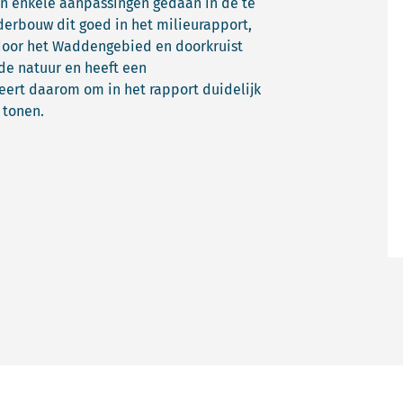
jn enkele aanpassingen gedaan in de te
erbouw dit goed in het milieurapport,
 door het Waddengebied en doorkruist
de natuur en heeft een
ert daarom om in het rapport duidelijk
e tonen.