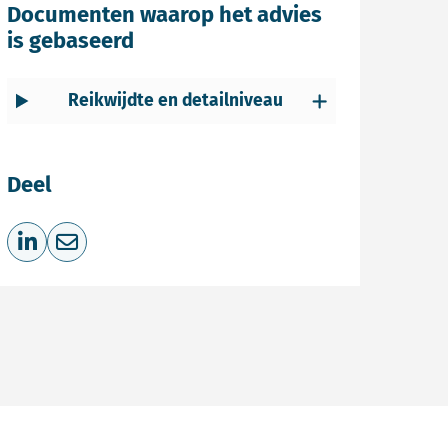
Documenten waarop het advies
is gebaseerd
Reikwijdte en detailniveau
Deel
Deel op LinkedIn
Deel via e-mail