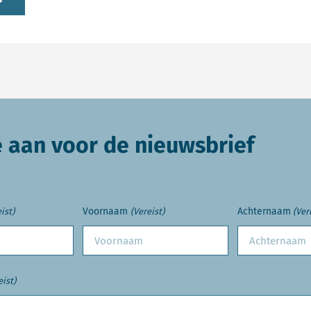
e aan voor de nieuwsbrief
Voornaam
Achternaam
ist)
(Vereist)
(Ver
eist)