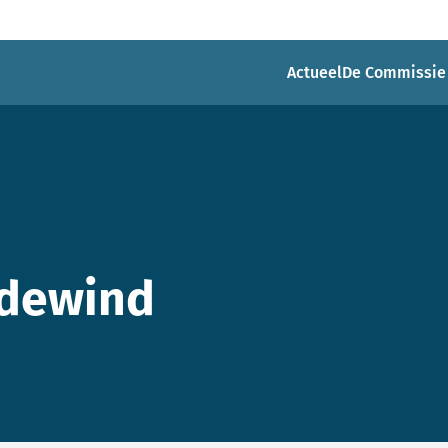
Actueel
De Commissie
rdewind