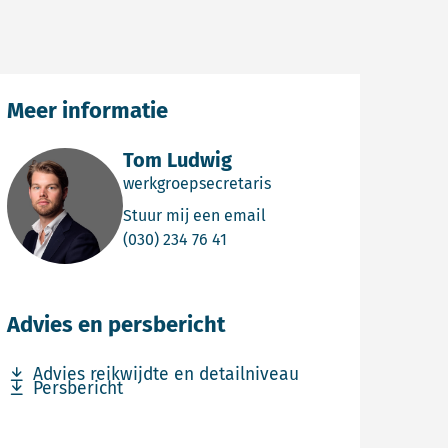
Meer informatie
Tom Ludwig
werkgroepsecretaris
Email Tom Ludwig
Stuur mij een email
Bel Tom Ludwig
(030) 234 76 41
Advies en persbericht
Download bestand Advies reikwijdte en detailniveau
Advies reikwijdte en detailniveau
Download bestand Persbericht
Persbericht