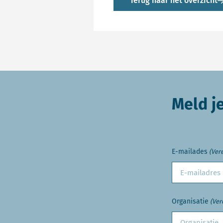
Terug naar het overzicht
Meld j
E-mailades
(Vere
Organisatie
(Ver