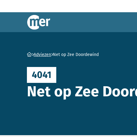
Commissie mer
Ga naar homepage
Adviezen
Net op Zee Doordewind
4041
Net op Zee Doo