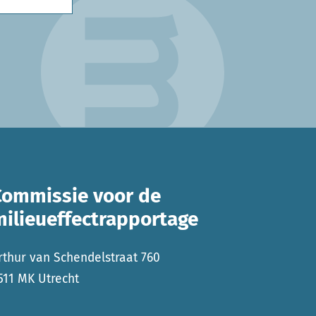
Commissie voor de
milieueffectrapportage
rthur van Schendelstraat 760
511 MK Utrecht