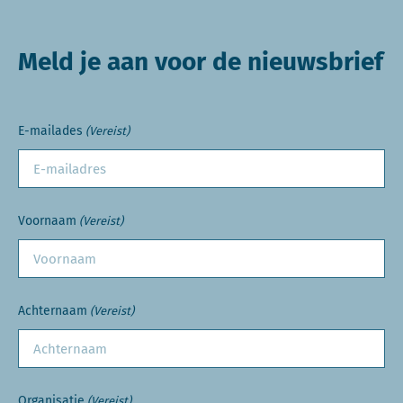
Meld je aan voor de nieuwsbrief
E-mailades
(Vereist)
Voornaam
(Vereist)
Achternaam
(Vereist)
Organisatie
(Vereist)