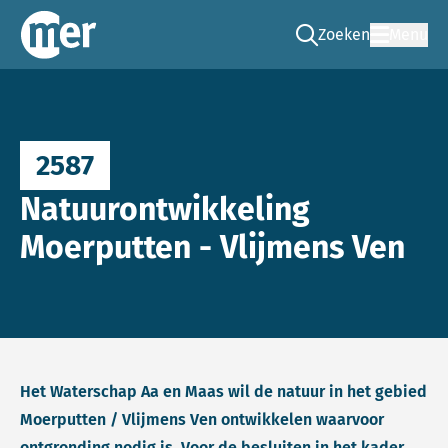
Zoeken
Menu
Ga naar de zoek pag
Commissie mer
2587
Natuurontwikkeling
Moerputten - Vlijmens Ven
Het Waterschap Aa en Maas wil de natuur in het gebied
Moerputten / Vlijmens Ven ontwikkelen waarvoor
ontgronding nodig is. Voor de besluiten in het kader