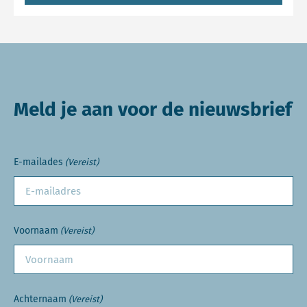
Meld je aan voor de nieuwsbrief
E-mailades
(Vereist)
Voornaam
(Vereist)
Achternaam
(Vereist)