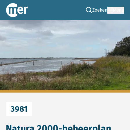
Zoeken
Menu
Ga naar de zoek pag
Commissie mer
3981
Natura 2000-beheerplan