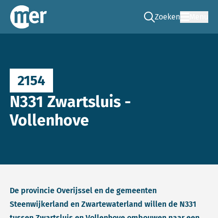
Zoeken
Menu
Ga naar de zoek pag
Commissie mer
2154
N331 Zwartsluis -
Vollenhove
De provincie Overijssel en de gemeenten
Steenwijkerland en Zwartewaterland willen de N331
tussen Zwartsluis en Vollenhove ombouwen naar een