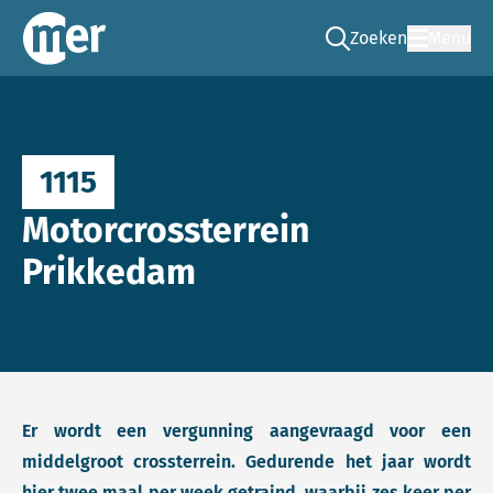
Zoeken
Menu
Ga naar de zoek pag
Commissie mer
1115
Motorcrossterrein
Prikkedam
Er wordt een vergunning aangevraagd voor een
middelgroot crossterrein. Gedurende het jaar wordt
hier twee maal per week getraind, waarbij zes keer per