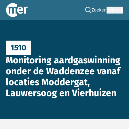
Zoeken
Menu
Ga naar de zoek pag
Commissie mer
1510
Monitoring aardgaswinning
onder de Waddenzee vanaf
locaties Moddergat,
Lauwersoog en Vierhuizen