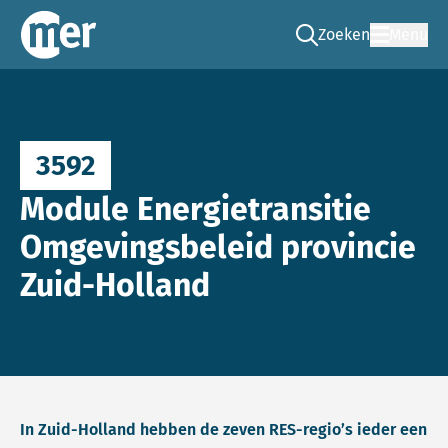
Zoeken
Menu
Ga naar de zoek pag
Commissie mer
3592
Module Energietransitie
Omgevingsbeleid provincie
Zuid-Holland
In Zuid-Holland hebben de zeven RES-regio’s ieder een