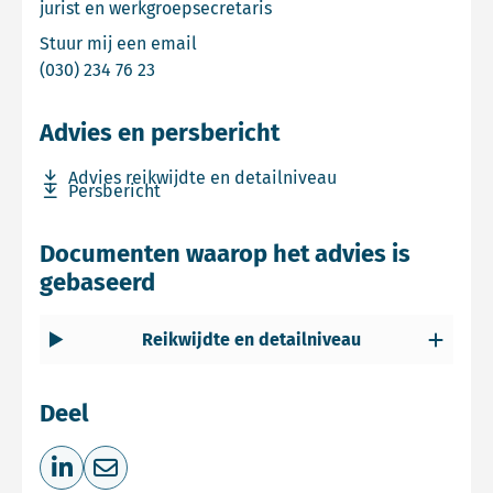
jurist en werkgroepsecretaris
Email Lotte Geense
Stuur mij een email
Bel Lotte Geense
(030) 234 76 23
Advies en persbericht
Download bestand Advies reikwijdte en detailniveau
Advies reikwijdte en detailniveau
Download bestand Persbericht
Persbericht
Documenten waarop het advies is
gebaseerd
Reikwijdte en detailniveau
Deel
Deel op LinkedIn
Deel via e-mail