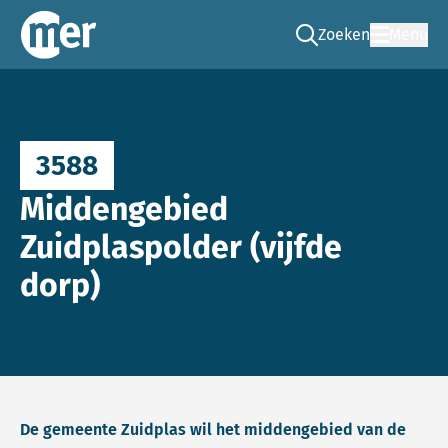
Zoeken
Menu
Ga naar de zoek pag
Commissie mer
3588
Middengebied
Zuidplaspolder (vijfde
dorp)
De gemeente Zuidplas wil het middengebied van de