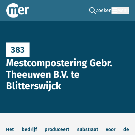
Zoeken
Menu
Ga naar de zoek pag
Commissie mer
383
Mestcompostering Gebr.
Theeuwen B.V. te
Blitterswijck
Het bedrijf produceert substraat voor de