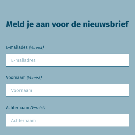
Meld je aan voor de nieuwsbrief
E-mailades
(Vereist)
Voornaam
(Vereist)
Achternaam
(Vereist)