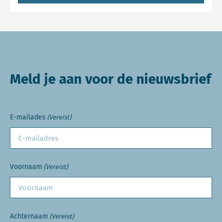
Meld je aan voor de nieuwsbrief
E-mailades
(Vereist)
Voornaam
(Vereist)
Achternaam
(Vereist)