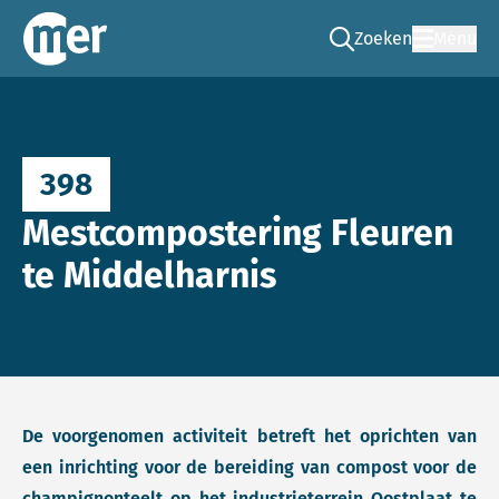
Zoeken
Menu
Ga naar de zoek pag
Commissie mer
398
Mestcompostering Fleuren
te Middelharnis
De voorgenomen activiteit betreft het oprichten van
een inrichting voor de bereiding van compost voor de
champignonteelt op het industrieterrein Oostplaat te