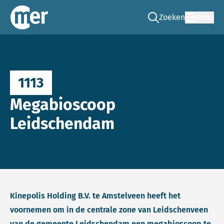
Zoeken
Menu
Ga naar de zoek pag
Commissie mer
1113
Megabioscoop
Leidschendam
Kinepolis Holding B.V. te Amstelveen heeft het
voornemen om in de centrale zone van Leidschenveen
van de gemeente Leidschendam een megabioscoop te