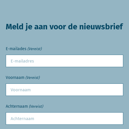
Meld je aan voor de nieuwsbrief
E-mailades
(Vereist)
Voornaam
(Vereist)
Achternaam
(Vereist)