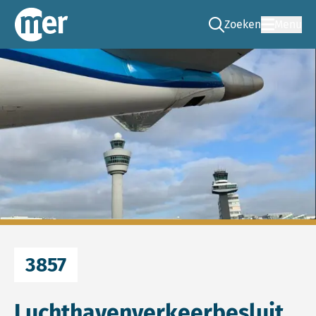
Zoeken
Menu
Ga naar de zoek pag
Commissie mer
3857
Luchthavenverkeerbesluit