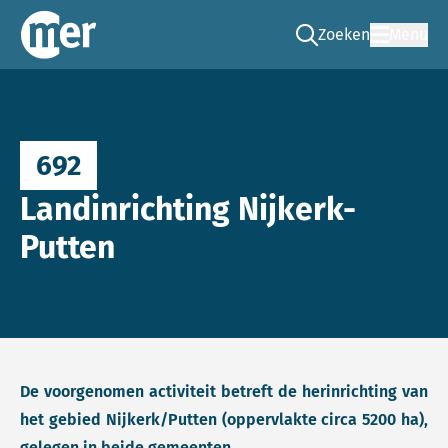
Zoeken
Menu
Ga naar de zoek pag
Commissie mer
692
Landinrichting Nijkerk-
Putten
De voorgenomen activiteit betreft de herinrichting van
het gebied Nijkerk/Putten (oppervlakte circa 5200 ha),
gelegen in beide gemeenten.